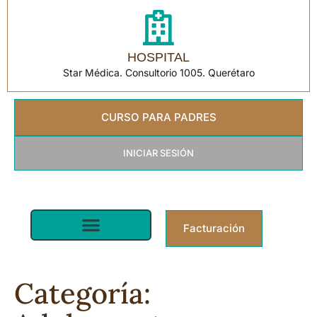
HOSPITAL
Star Médica. Consultorio 1005. Querétaro
CURSO PARA PADRES
INICIAR SESIÓN
Facturación
Pediatra en Querétaro | Star Médica
Categoría: