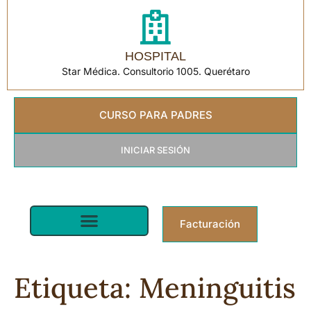
HOSPITAL
Star Médica. Consultorio 1005. Querétaro
CURSO PARA PADRES
INICIAR SESIÓN
Facturación
Pediatra en Querétaro | Star Médica
Etiqueta:
Meninguitis