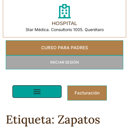
HOSPITAL
Star Médica. Consultorio 1005. Querétaro
CURSO PARA PADRES
INICIAR SESIÓN
Facturación
Pediatra en Querétaro | Star Médica
Etiqueta:
Zapatos